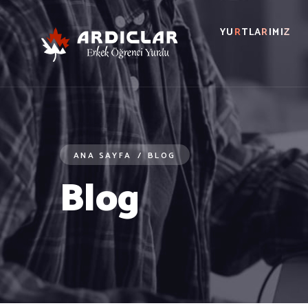
Y
U
R
T
L
A
R
I
M
I
Z
ANA SAYFA
/
BLOG
Blog