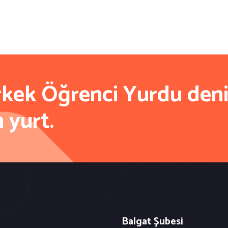
rkek Öğrenci Yurdu den
n yurt.
Balgat Şubesi